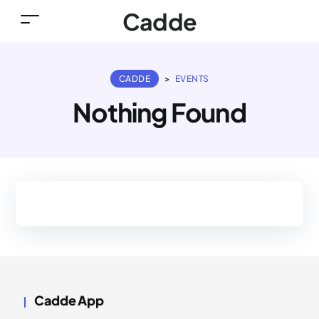
Cadde
CADDE
>
EVENTS
Nothing Found
Cadde App