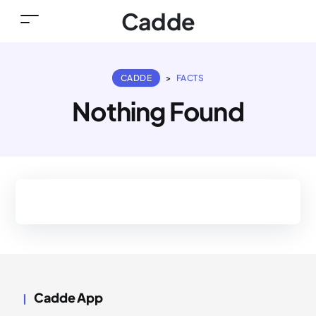
Cadde
CADDE
>
FACTS
Nothing Found
Cadde App